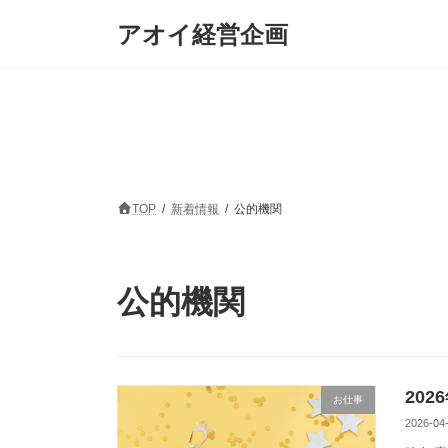
コ
ナ
アオイ経営企画
ン
ビ
テ
ゲ
ン
ー
ツ
シ
へ
ョ
ス
ン
キ
に
ッ
移
プ
動
TOP
新着情報
公的機関
公的機関
20
お仕事
2026-04