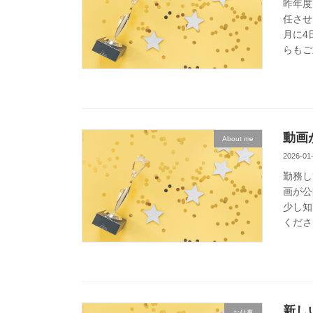
昨年度
任させ
月に4
らもご
動画
About me
2026-01
勤務し
画が公
少し知
くださ
新し
お仕事